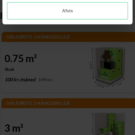
Afvis
Brug for en anden størrelse rum?
-50% FØRSTE 2 MÅNEDERS LEJE
0.75 m²
Skab
100 kr./måned
199 kr.
-50% FØRSTE 2 MÅNEDERS LEJE
3 m²