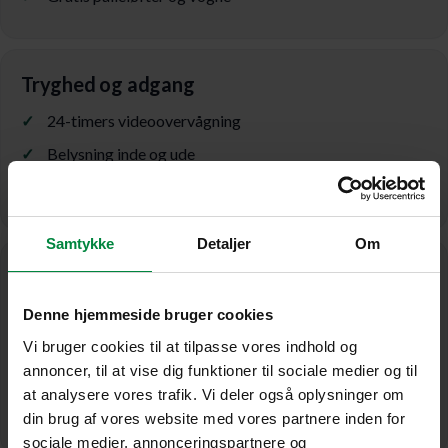
Tryghed og adgang
24-timers videoovervågning
Belysning inde og ude
Adgang alle dage kl. 5.30 - 22.00
Samtykke
Detaljer
Om
Premium erhvervsopbevaring
Personale på lokationen
Denne hjemmeside bruger cookies
Leverancer håndteres sikkert
Vi bruger cookies til at tilpasse vores indhold og
annoncer, til at vise dig funktioner til sociale medier og til
Mulighed for op-/nedgradering gratis
at analysere vores trafik. Vi deler også oplysninger om
Ingen binding
din brug af vores website med vores partnere inden for
sociale medier, annonceringspartnere og