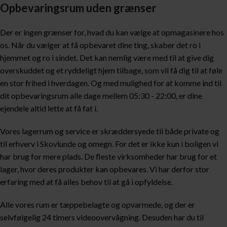
Opbevaringsrum uden grænser
Der er ingen grænser for, hvad du kan vælge at opmagasinere hos
os. Når du vælger at få opbevaret dine ting, skaber det ro i
hjemmet og ro i sindet. Det kan nemlig være med til at give dig
overskuddet og et ryddeligt hjem tilbage, som vil få dig til at føle
en stor frihed i hverdagen. Og med mulighed for at komme ind til
dit opbevaringsrum alle dage mellem 05:30 - 22:00, er dine
ejendele altid lette at få fat i.
Vores lagerrum og service er skræddersyede til både private og
til erhverv i Skovlunde og omegn. For det er ikke kun i boligen vi
har brug for mere plads. De fleste virksomheder har brug for et
lager, hvor deres produkter kan opbevares. Vi har derfor stor
erfaring med at få alles behov til at gå i opfyldelse.
Alle vores rum er tæppebelagte og opvarmede, og der er
selvfølgelig 24 timers videoovervågning. Desuden har du til