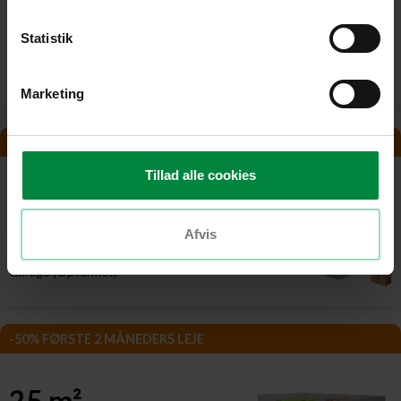
23 m²
Statistik
1740 kr./måned
3479 kr.
Garage (Opvarmet)
Marketing
-50% FØRSTE 2 MÅNEDERS LEJE
Tillad alle cookies
24 m²
Afvis
1815 kr./måned
3629 kr.
Garage (Opvarmet)
-50% FØRSTE 2 MÅNEDERS LEJE
25 m²