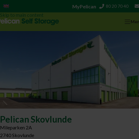
MyPelican
80 20 70 40
English
Skip to navigation
Skip to main content
Me
Pelican Skovlunde
Mileparken 2A
2740
Skovlunde