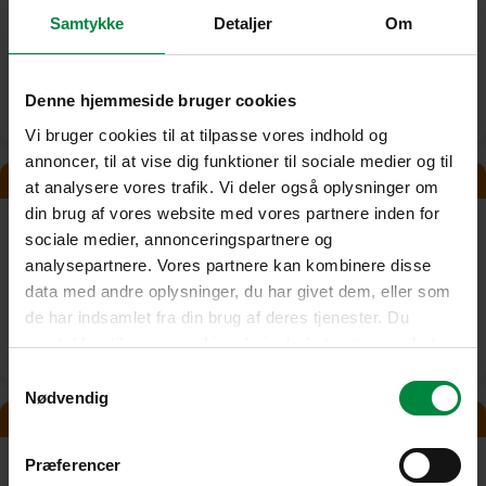
20 m²
Samtykke
Detaljer
Om
1545 kr./måned
3089 kr.
Garage (Opvarmet)
Denne hjemmeside bruger cookies
Vi bruger cookies til at tilpasse vores indhold og
annoncer, til at vise dig funktioner til sociale medier og til
-50% FØRSTE 2 MÅNEDERS LEJE
at analysere vores trafik. Vi deler også oplysninger om
din brug af vores website med vores partnere inden for
sociale medier, annonceringspartnere og
21 m²
analysepartnere. Vores partnere kan kombinere disse
data med andre oplysninger, du har givet dem, eller som
1625 kr./måned
3249 kr.
de har indsamlet fra din brug af deres tjenester. Du
Garage (Opvarmet)
samtykker til vores cookies, hvis du fortsætter med at
anvende vores hjemmeside.
Samtykkevalg
Nødvendig
-50% FØRSTE 2 MÅNEDERS LEJE
Præferencer