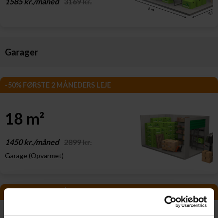
1585 kr./måned
3169 kr.
Garager
-50% FØRSTE 2 MÅNEDERS LEJE
18 m²
1450 kr./måned
2899 kr.
Garage (Opvarmet)
-50% FØRSTE 2 MÅNEDERS LEJE