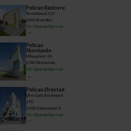
Pelican Rødovre
Roskildevej 519
2605 Brøndby
Vis tilgængelige rum
Pelican
Skovlunde
Mileparken 2A
2740 Skovlunde
Vis tilgængelige rum
Pelican Ørestad
Ørestads Boulevard
190
2300 København S
Vis tilgængelige rum