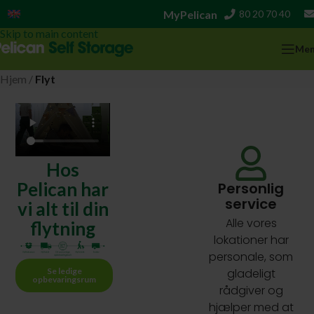
MyPelican
80 20 70 40
English
Skip to navigation
Skip to main content
Me
Hjem
/
Flyt
Hos
Pelican har
Personlig
service
vi alt til din
Alle vores
flytning
lokationer har
personale, som
Se ledige
gladeligt
opbevaringsrum
rådgiver og
hjælper med at