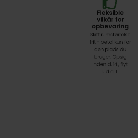
Fleksible
vilkår for
opbevaring
Skift rumstørrelse
frit - betal kun for
den plads du
bruger. Opsig
inden d. 14., flyt
ud d. 1.