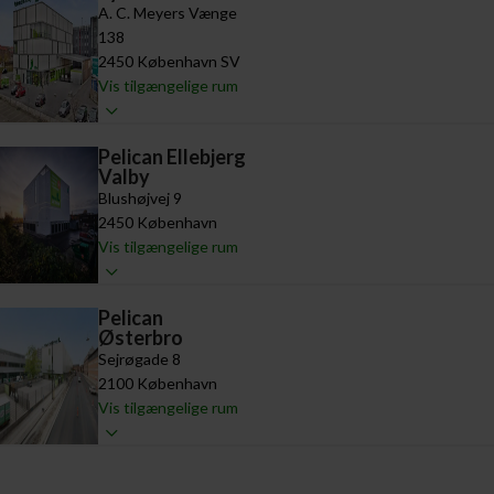
A. C. Meyers Vænge
138
2450 København SV
Vis tilgængelige rum
Pelican Ellebjerg
Valby
Blushøjvej 9
2450 København
Vis tilgængelige rum
Pelican
Østerbro
Sejrøgade 8
2100 København
Vis tilgængelige rum