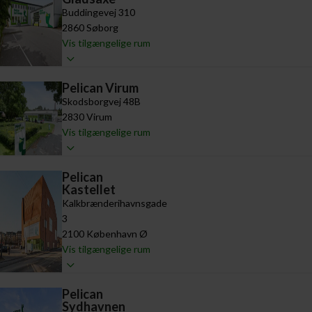
Buddingevej 310
2860 Søborg
Vis tilgængelige rum
Pelican Virum
Skodsborgvej 48B
2830 Virum
Vis tilgængelige rum
Pelican
Kastellet
Kalkbrænderihavnsgade
3
2100 København Ø
Vis tilgængelige rum
Pelican
Sydhavnen