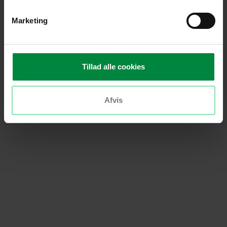
Vores kollegaer
Marketing
byder altid på
gratis kaffe eller
the - også når
du bare trænger
Tillad alle cookies
til en pause.
Afvis