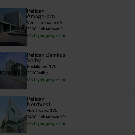
Pelican
Amagerbro​
Vermlandsgade 66
2300 København S
Vis tilgængelige rum
Pelican Damhus
Valby
Roskildevej 170
2500 Valby
Vis tilgængelige rum
Pelican
Nordvest
Hulgårdsvej 131
2400 København NV
Vis tilgængelige rum