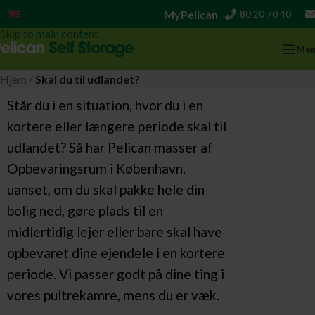
MyPelican
80 20 70 40
English
Skip to navigation
Skip to main content
Me
Hjem
/
Skal du til udlandet?
Står du i en situation, hvor du i en
kortere eller længere periode skal til
udlandet? Så har Pelican masser af
Opbevaringsrum i København.
uanset, om du skal pakke hele din
bolig ned, gøre plads til en
midlertidig lejer eller bare skal have
opbevaret dine ejendele i en kortere
periode. Vi passer godt på dine ting i
vores pultrekamre, mens du er væk.