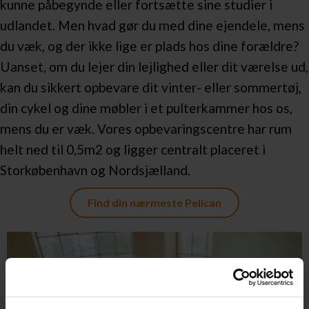
kunne påbegynde eller fortsætte sine studier i
udlandet. Men hvad gør du med dine ejendele, mens
du væk, og der ikke lige er plads hos dine forældre?
Uanset, om du lejer din lejlighed eller dit værelse ud,
kan du sikkert opbevare dit vinter- eller sommertøj,
din cykel og dine møbler i et pulterkammer hos os,
mens du er væk. Vores opbevaringscentre har rum
helt ned til 0,5m2 og ligger centralt placeret i
Storkøbenhavn og Nordsjælland.
Find din nærmeste Pelican