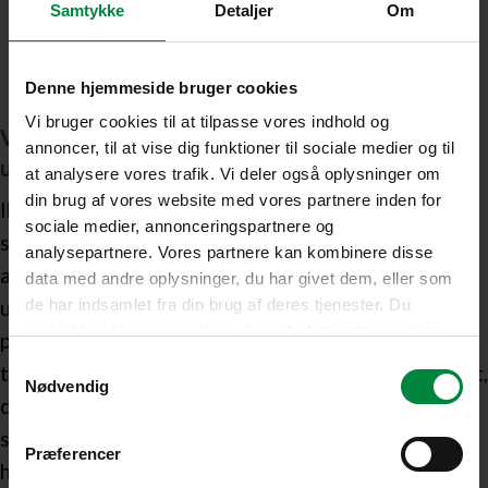
Samtykke
Detaljer
Om
Denne hjemmeside bruger cookies
Vi bruger cookies til at tilpasse vores indhold og
Vi passer på dine ting, uanset hvorfor du
annoncer, til at vise dig funktioner til sociale medier og til
udstationeres
at analysere vores trafik. Vi deler også oplysninger om
din brug af vores website med vores partnere inden for
Ikke to udstationeringer er ens. Nogle udsendes
sociale medier, annonceringspartnere og
som soldater; nogle som diplomater og
analysepartnere. Vores partnere kan kombinere disse
ambassadører; og andre som noget helt fjerde. En
data med andre oplysninger, du har givet dem, eller som
udstationering kan være forbundet med både
de har indsamlet fra din brug af deres tjenester. Du
samtykker til vores cookies, hvis du fortsætter med at
positive og svære overvejelser. Vi vil gerne hjælpe
anvende vores hjemmeside.
Samtykkevalg
til, at opbevaring af dine ejendele ikke skal være det,
Nødvendig
der fylder mest. Derfor skræddersyr vi en løsning,
som matcher præcis dine behov. Kontakt os nu, og
Præferencer
hør mere om, hvordan et pulterkammer kan hjælpe