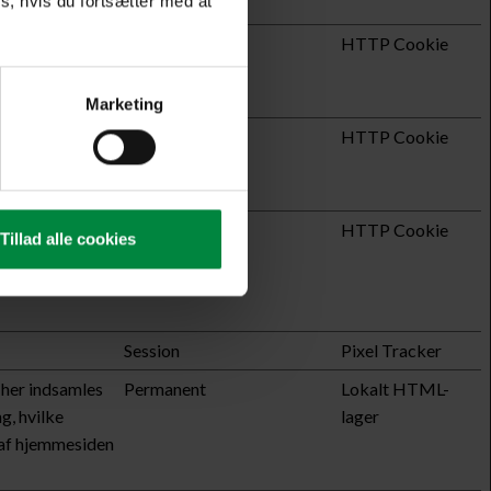
s, hvis du fortsætter med at
hjemmesiden
1 dag
HTTP Cookie
 hjemmesiden og
Marketing
hjemmesiden
1 år
HTTP Cookie
 hjemmesiden og
jemmesidens
1 år
HTTP Cookie
Tillad alle cookies
øgendes
d split-tests
Session
Pixel Tracker
 her indsamles
Permanent
Lokalt HTML-
g, hvilke
lager
 af hjemmesiden