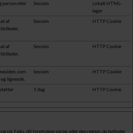
g person eller
Session
Lokalt HTML-
lager
at af
Session
HTTP Cookie
billeder,
at af
Session
HTTP Cookie
billeder,
mmesiden, som
Session
HTTP Cookie
og lignende.
støtter
1 dag
HTTP Cookie
 på. F.eks. dit foretrukne sprog, eller den region, du befinder