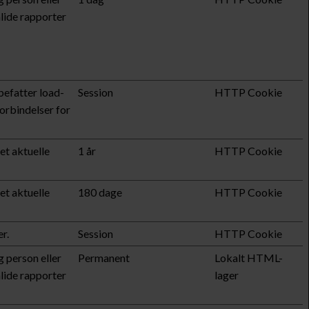
lide rapporter
befatter load-
Session
HTTP Cookie
orbindelser for
t aktuelle
1 år
HTTP Cookie
t aktuelle
180 dage
HTTP Cookie
r.
Session
HTTP Cookie
g person eller
Permanent
Lokalt HTML-
lide rapporter
lager