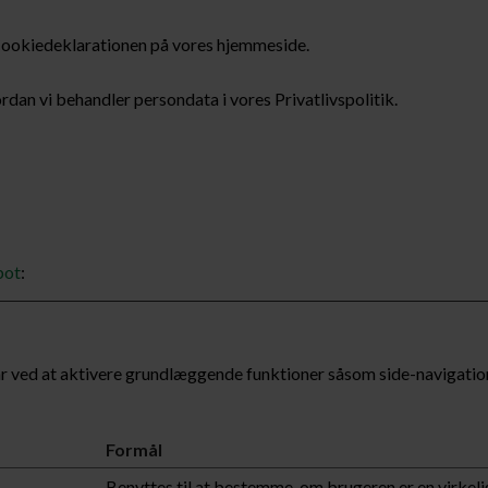
 Cookiedeklarationen på vores hjemmeside.
rdan vi behandler persondata i vores Privatlivspolitik.
bot
:
 ved at aktivere grundlæggende funktioner såsom side-navigatio
Formål
Benyttes til at bestemme, om brugeren er en virkeli