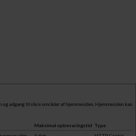
n og adgang til sikre områder af hjemmesiden. Hjemmesiden kan
Maksimal opbevaringstid
Type
g person eller
1 dag
HTTP Cookie