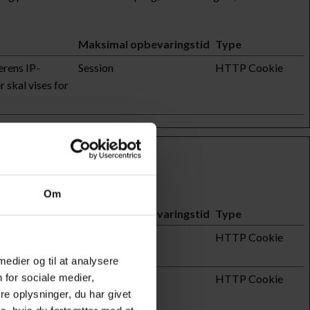
Maksimal opbevaringstid
Type
erens IP-
Session
HTTP Cookie
 skal vises for
apportere oplysninger anonymt.
Om
Maksimal opbevaringstid
Type
istik over
2 år
HTTP Cookie
 medier og til at analysere
 for sociale medier,
m antallet af
2 år
HTTP Cookie
e oplysninger, du har givet
r for første