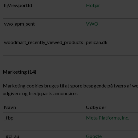
hjViewportId
Hotjar
vwo_apm_sent
VWO
woodmart_recently_viewed_products
pelican.dk
Marketing (14)
Marketing cookies bruges til at spore besøgende på tværs af web
udgivere og tredjeparts annoncører.
Navn
Udbyder
_fbp
Meta Platforms, Inc.
_gcl_au
Google