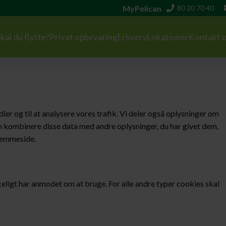
MyPelican
80 20 70 40
kal du flytte?
Privat opbevaring
Erhverv
Lokationer
Kontakt 
ier og til at analysere vores trafik. Vi deler også oplysninger om
n kombinere disse data med andre oplysninger, du har givet dem,
hjemmeside.
kkeligt har anmodet om at bruge. For alle andre typer cookies skal