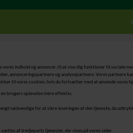
S
ores indhold og annoncer, til at vise dig funktioner til sociale med
edier, annonceringspartnere og analysepartnere. Vores partnere ka
tykker til vores cookies, hvis du fortsætter med at anvende vores 
 en brugers oplevelse mere effektiv.
trengt nødvendige for at sikre leveringen af den tjeneste, du udtry
ættes af tredjeparts tjenester, der vises på vores sider.