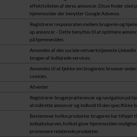
effektiviteten af deres annoncer. Disse finder sted p
hjemmesider der benytter Google Adsense.
Registrerer responsraten mellem brugeren og hje
up annoncer - Dette benyttes til at optimere annon
på hjemmesiden.
Anvendes af den sociale netværkstjeneste LinkedIn t
brugen af indlejrede services.
Anvendes til at tjekke om brugerens browser under
cookies.
Afventer
Registrerer brugerpræferencer og navigation på hj
at målrette annoncer og indhold til den specifikke b
Bestemmer hvilke produkter brugeren har tilføjet ti
indkøbskurven, hvilket giver hjemmesiden mulighed
promovere relaterede produkter.