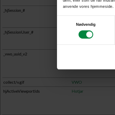
dem, eller som de har indsaml
anvende vores hjemmeside.
_hjSession_#
Hotjar
Samtykkevalg
Nødvendig
_hjSessionUser_#
Hotjar
_vwo_uuid_v2
pelican.dk
collect/v.gif
VWO
hjActiveViewportIds
Hotjar