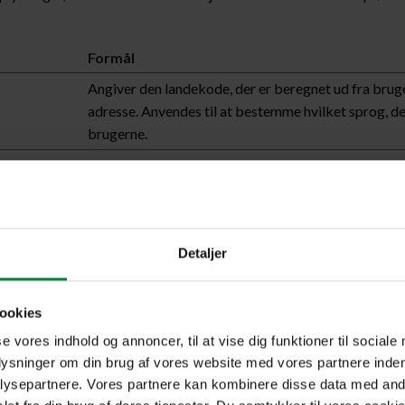
Formål
Angiver den landekode, der er beregnet ud fra brug
adresse. Anvendes til at bestemme hvilket sprog, der
brugerne.
an de besøgende interagerer med hjemmesider ved at indsamle og r
Detaljer
Formål
Registrerer et unikt ID, der anvendes til at føre stat
ookies
hvordan den besøgende bruger hjemmesiden.
se vores indhold og annoncer, til at vise dig funktioner til sociale
plysninger om din brug af vores website med vores partnere inden
Anvendes af Google Analytics til at indsamle data o
ysepartnere. Vores partnere kan kombinere disse data med andr
gange en bruger har besøgt hjemmesiden samt datoe