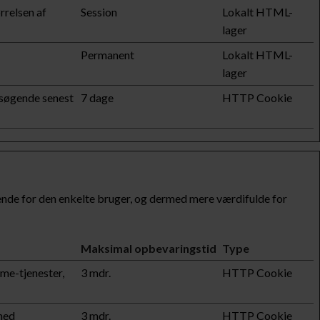
rrelsen af
Session
Lokalt HTML-
lager
Permanent
Lokalt HTML-
lager
esøgende senest
7 dage
HTTP Cookie
rende for den enkelte bruger, og dermed mere værdifulde for
Maksimal opbevaringstid
Type
ame-tjenester,
3 mdr.
HTTP Cookie
med
3 mdr.
HTTP Cookie