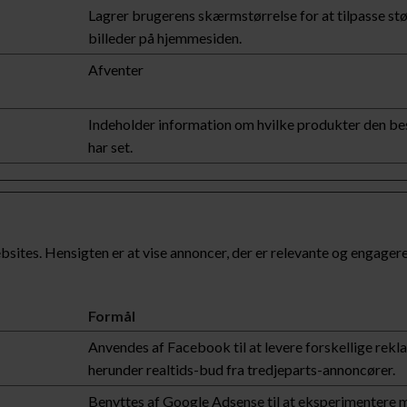
Lagrer brugerens skærmstørrelse for at tilpasse stø
billeder på hjemmesiden.
Afventer
Indeholder information om hvilke produkter den b
har set.
sites. Hensigten er at vise annoncer, der er relevante og engage
Formål
Anvendes af Facebook til at levere forskellige rekl
herunder realtids-bud fra tredjeparts-annoncører.
Benyttes af Google Adsense til at eksperimentere 