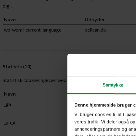
dig i.
Navn
Udbyder
wp-wpml_current_language
pelican.dk
Statistik (10)
Statistisk cookies hjælper webstedsejere med at forstå, hvord
Samtykke
Navn
Udbyder
_ga
Google
Denne hjemmeside bruger c
Vi bruger cookies til at tilpas
vores trafik. Vi deler også o
_ga_#
Google
annonceringspartnere og anal