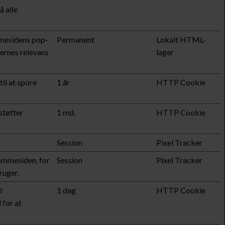
å alle
mmesidens pop-
Permanent
Lokalt HTML-
cernes relevans
lager
il at spore
1 år
HTTP Cookie
støtter
1 md.
HTTP Cookie
Session
Pixel Tracker
emmesiden, for
Session
Pixel Tracker
ruger.
l
1 dag
HTTP Cookie
 for at