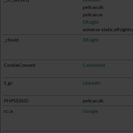
pelican.dk
pelican.se
Elfsight
universe-static.elfsight
_cfuvid
Elfsight
CookieConsent
Cookiebot
li_gc
LinkedIn
PHPSESSID
pelican.dk
rc::a
Google