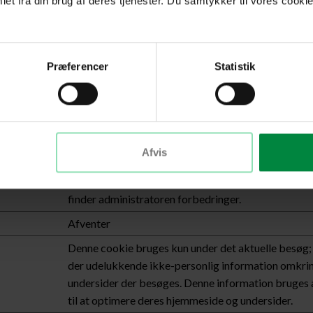
et fra din brug af deres tjenester. Du samtykker til vores cookie
og seneste besøg.
Indsamler statistik om den besøgendes besøg på 
såsom antallet af besøg, den gennemsnitlige tid på
hvilke sider der er læst.
Præferencer
Statistik
Indsamler statistik om den besøgendes besøg på 
såsom antallet af besøg, den gennemsnitlige tid på
hvilke sider der er læst.
Denne cookie muliggør brugen af split-tests for h
Afvis
administrator. Split-tests bruges til at måle de bes
navigation på hjemmesiden, og gennem ændringer ve
finder administratoren forbedringer.
Afventer
Denne cookie bruges kun under det aktuelle besøg;
der udelukkende ikke-personlig information omkrin
undersider der besøges. Denne information bruges
til at optimere deres hjemmeside og undersider.