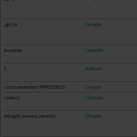
_gcl_ls
Google
bcookie
LinkedIn
C
Adform
ccm/conversion/999521812/
Google
collect/
LinkedIn
elfsight_viewed_recently
Elfsight