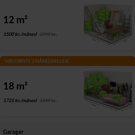
12 m²
1500 kr./måned
2999 kr.
-50% FØRSTE 2 MÅNEDERS LEJE
18 m²
1725 kr./måned
3449 kr.
Garager