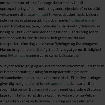
om hvilken størrelse self storage du har behov for til
opmagasinering af dine møbler og andre ejendele, så er du altid
velkommen til at tage
kontakt
til vores dygtige medarbejdere
indenfor vores åbningstid. Hvis du mangler
flyttematerialer
,
såsom flyttekasser, tape, bobleplast eller andet flytteudstyr, så
besøg os i butikken indenfor åbningstiden. Har du brug for en
trailer, så kan du låne den hos os helt gratis når du skal
transportere dine ting ved diverse flytninger og flytteopgaver.
Har du brug for hjælp til at flytte, står vi også gerne til rådighed
med
flyttehjælp
gennem vores samarbejdspartner.
Vi byder selvfølgelig også virksomheder velkommen. Et lagerrum
er især en fornuftig løsning for nyopstartede og mindre
virksomheder, der har behov for mere plads. Effektive løsninger
giver dig mulighed for at leje et
lagerlokale
, der svarer til dine
specifikke behov. Du kan selvfølgelig nemt opgradere til større
lagerrum i takt med, at din virksomhed vokser, for på Pelican
Amagerbro kan vi både tilbyde udlejning af store eller små