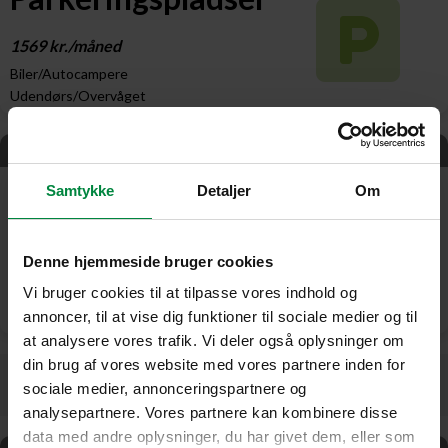
1569 kr./måned
Biler/Autocampere
Udendørs/Overvåget
Udsolgt
Samtykke
Detaljer
Om
Parkeringspladser
Denne hjemmeside bruger cookies
Udsolgt
Vi bruger cookies til at tilpasse vores indhold og
Biler/Autocampere
Udendørs/Overvåget
annoncer, til at vise dig funktioner til sociale medier og til
at analysere vores trafik. Vi deler også oplysninger om
din brug af vores website med vores partnere inden for
Begrænset antal
sociale medier, annonceringspartnere og
analysepartnere. Vores partnere kan kombinere disse
data med andre oplysninger, du har givet dem, eller som