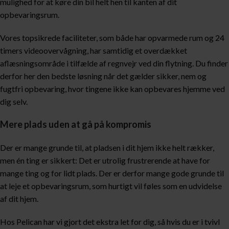
mulighed for at køre din bil helt hen til kanten af dit
opbevaringsrum.
Vores topsikrede faciliteter, som både har opvarmede rum og 24
timers videoovervågning, har samtidig et overdækket
aflæsningsområde i tilfælde af regnvejr ved din flytning. Du finder
derfor her den bedste løsning når det gælder sikker, nem og
fugtfri opbevaring, hvor tingene ikke kan opbevares hjemme ved
dig selv.
Mere plads uden at gå på kompromis
Der er mange grunde til, at pladsen i dit hjem ikke helt rækker,
men én ting er sikkert: Det er utrolig frustrerende at have for
mange ting og for lidt plads. Der er derfor mange gode grunde til
at leje et opbevaringsrum, som hurtigt vil føles som en udvidelse
af dit hjem.
Hos Pelican har vi gjort det ekstra let for dig, så hvis du er i tvivl